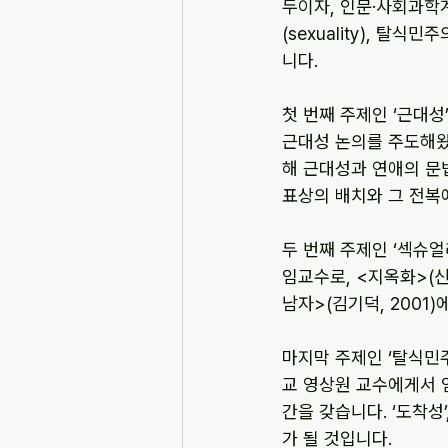
두이자, 인문·사회과학계
(sexuality), 탈식
니다.
첫 번째 주제인 ‘근대
근대성 논의를 주도해왔
해 근대성과 연애의 문법
표상의 배치와 그 전복
두 번째 주제인 ‘섹슈
임교수로, <지옥화>(신상
남자>(김기덕, 200
마지막 주제인 ‘탈식민
교 영상원 교수에게서 
간을 갖습니다. ‘도착성’
가 될 것입니다.