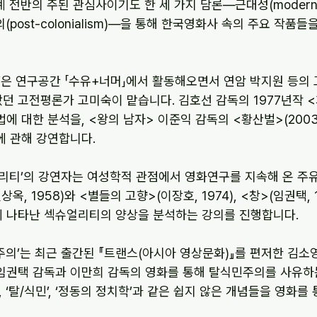
 전반의 주된 관심사이기도 한 세 가지 담론―근대성(moderni
민주의(post-colonialism)―을 통해 한국영화사 속의 주요 작
성’은 연구공간 「수유+너머」에서 활동해오면서 연암 박지원 등의
던 고전평론가 고미숙이 맡습니다. 김호선 감독의 1977년작 
에 대한 분석을, <왕의 남자> 이준익 감독의 <황산벌>(2003
에 관해 강연합니다.
얼리티’의 강연자는 여성학적 관점에서 영화연구를 지속해 온 주
옥, 1958)와 <별들의 고향>(이장호, 1974), <창>(임권택, 
1)에 나타난 섹슈얼리티의 양상을 분석하는 강의를 진행합니다.
주의’는 최근 출간된 『트랜스(아시아 영상문화)』를 편저한 김
임권택 감독과 이만희 감독의 영화를 통해 탈식민주의를 사유하
, ‘탈/식민’, ‘정동의 정치학’과 같은 쉽지 않은 개념들을 영화를