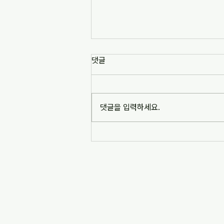
댓글
댓글을 입력하세요.
2017 민주주의연구소 코이카 사
업 - 인도네시아 족자카르타주 대
학 기반 지역개발 역량강화(3~4
월)