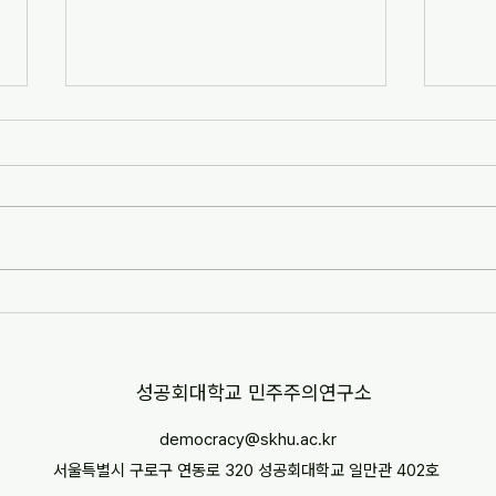
[2017 민주주의연구소 월례세미
Asia
나]민주화 30년, 진보정당의 과
Vol.2
제와 전망
2017년 5월 12일 성공회대학교 새천
Asian
년관 7201호에서 진행된 2017 성공회
(2013
대 민주주의연구소 월례세미나 자료를
올려드립니다. '민주화 30년, 진보정당
의 과제와 전망'이라는 주제로 김장민
선생님의 '민주노동당과 서구 좌파정당
의 제도화 과정...
​성공회대학교 민주주의연구소
democracy@skhu.ac.kr
서울특별시 구로구 연동로 320 성공회대학교 일만관 402호