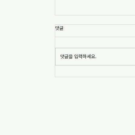
[news1] 배재고 사태가 던진 숙
댓글
제는 '혐오 놀이'…교육계 "민주시
민교육 필요" (2026-07-06)
https://www.news1.kr/society/edu
cation/6217993 [news1] 배재고 사
댓글을 입력하세요.
태가 던진 숙제는 '혐오 놀이'…교육계
"민주시민교육 필요" (2026-07-06)
※본문 내용은 상단 링크를 통해 확인
바랍니다.