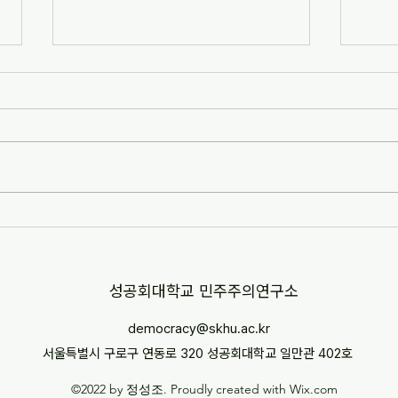
[자치안성신문] 한겨레고등학교,
[뉴스
교과 융합형 통일·세계시민교육
민교육
운영(2026-07-07)
경부터
http://www.anseongnews.com/fro
https
nt/news/view.do?
5357
articleId=ARTICLE_00040428
"학교
[자치안성신문] 한겨레고등학교, 교과
르칠 환
융합형 통일·세계시민교육 운영
문 내
(2026-07-07) ※본문 내용은 상단 링
니다.
크를 통해 확인 바랍니다.
​성공회대학교 민주주의연구소
democracy@skhu.ac.kr
서울특별시 구로구 연동로 320 성공회대학교 일만관 402호
©2022 by 정성조. Proudly created with Wix.com