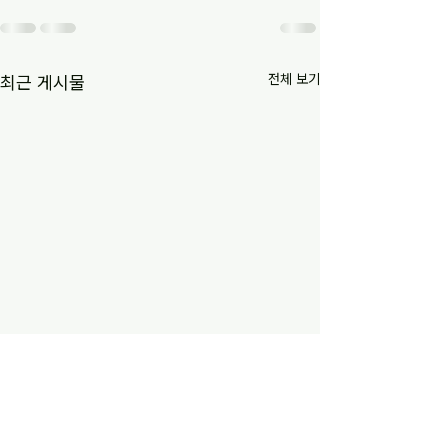
전체 보기
최근 게시물
[2017 민주주의연구소 월례
Asian Democrac
세미나]민주화 30년, 진보정
Vol.2