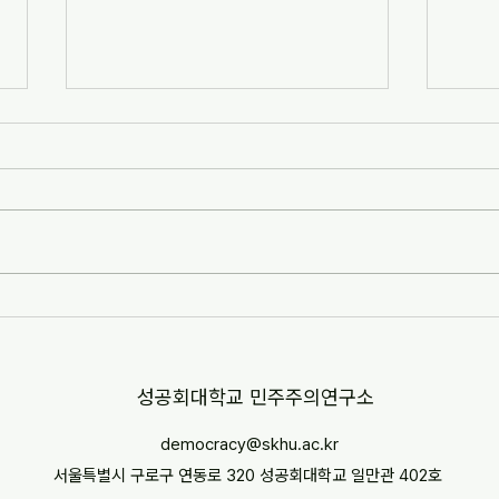
[자치안성신문] 한겨레고등학교,
[뉴스
교과 융합형 통일·세계시민교육
민교육
운영(2026-07-07)
경부터
http://www.anseongnews.com/fro
https
nt/news/view.do?
5357
articleId=ARTICLE_00040428
"학교
[자치안성신문] 한겨레고등학교, 교과
르칠 환
융합형 통일·세계시민교육 운영
문 내
(2026-07-07) ※본문 내용은 상단 링
니다.
크를 통해 확인 바랍니다.
​성공회대학교 민주주의연구소
democracy@skhu.ac.kr
서울특별시 구로구 연동로 320 성공회대학교 일만관 402호