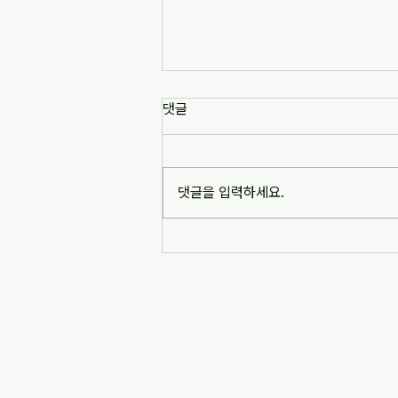
[news1] 배재고 사태가 던진 숙
댓글
제는 '혐오 놀이'…교육계 "민주시
민교육 필요" (2026-07-06)
https://www.news1.kr/society/edu
cation/6217993 [news1] 배재고 사
댓글을 입력하세요.
태가 던진 숙제는 '혐오 놀이'…교육계
"민주시민교육 필요" (2026-07-06)
※본문 내용은 상단 링크를 통해 확인
바랍니다.