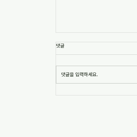
[news1] 배재고 사태가 던진 숙
댓글
제는 '혐오 놀이'…교육계 "민주시
민교육 필요" (2026-07-06)
https://www.news1.kr/society/edu
cation/6217993 [news1] 배재고 사
댓글을 입력하세요.
태가 던진 숙제는 '혐오 놀이'…교육계
"민주시민교육 필요" (2026-07-06)
※본문 내용은 상단 링크를 통해 확인
바랍니다.