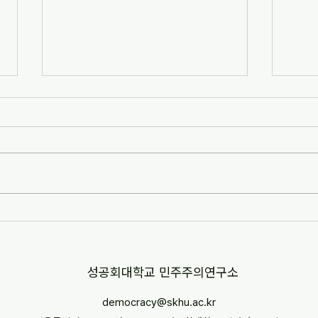
[자치안성신문] 한겨레고등학교,
[뉴스
교과 융합형 통일·세계시민교육
민교육
운영(2026-07-07)
경부터
http://www.anseongnews.com/fro
https
nt/news/view.do?
5357
articleId=ARTICLE_00040428
"학교
[자치안성신문] 한겨레고등학교, 교과
르칠 환
융합형 통일·세계시민교육 운영
문 내
(2026-07-07) ※본문 내용은 상단 링
니다.
크를 통해 확인 바랍니다.
​성공회대학교 민주주의연구소
democracy@skhu.ac.kr