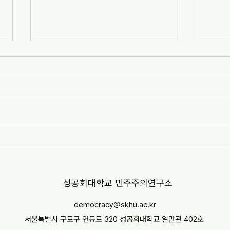
[자치안성신문] 한겨레고등학교,
[뉴스
교과 융합형 통일·세계시민교육
민교육
운영(2026-07-07)
경부터
http://www.anseongnews.com/fro
https
nt/news/view.do?
5357
articleId=ARTICLE_00040428
"학교
[자치안성신문] 한겨레고등학교, 교과
르칠 환
융합형 통일·세계시민교육 운영
문 내
(2026-07-07) ※본문 내용은 상단 링
니다.
크를 통해 확인 바랍니다.
​성공회대학교 민주주의연구소
democracy@skhu.ac.kr
서울특별시 구로구 연동로 320 성공회대학교 일만관 402호