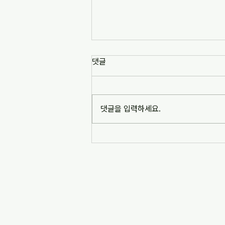
[news1] 배재고 사태가 던진 숙
댓글
제는 '혐오 놀이'…교육계 "민주시
민교육 필요" (2026-07-06)
https://www.news1.kr/society/edu
cation/6217993 [news1] 배재고 사
댓글을 입력하세요.
태가 던진 숙제는 '혐오 놀이'…교육계
"민주시민교육 필요" (2026-07-06)
※본문 내용은 상단 링크를 통해 확인
바랍니다.