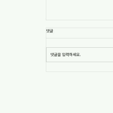
[news1] 배재고 사태가 던진 숙
댓글
제는 '혐오 놀이'…교육계 "민주시
민교육 필요" (2026-07-06)
https://www.news1.kr/society/edu
cation/6217993 [news1] 배재고 사
댓글을 입력하세요.
태가 던진 숙제는 '혐오 놀이'…교육계
"민주시민교육 필요" (2026-07-06)
※본문 내용은 상단 링크를 통해 확인
바랍니다.