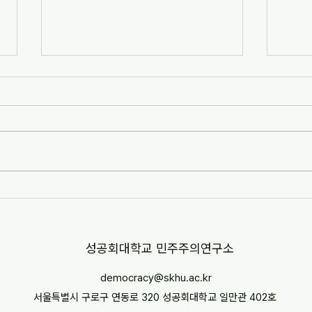
[자치안성신문] 한겨레고등학교,
[뉴스
교과 융합형 통일·세계시민교육
민교육
운영(2026-07-07)
경부터
http://www.anseongnews.com/fro
https
nt/news/view.do?
5357
articleId=ARTICLE_00040428
"학교
[자치안성신문] 한겨레고등학교, 교과
르칠 환
융합형 통일·세계시민교육 운영
문 내
(2026-07-07) ※본문 내용은 상단 링
니다.
크를 통해 확인 바랍니다.
​성공회대학교 민주주의연구소
democracy@skhu.ac.kr
서울특별시 구로구 연동로 320 성공회대학교 일만관 402호