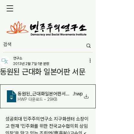
연구소
2013년 2월 7일
1분 분량
동원된 근대화 일본어판 서문
동원된_근대화일본어판서문 (1)
.hwp
HWP 다운로드 • 29KB
성공회대 민주주의연구소 지구화센터 소장이
고 현재 ‘민주화를 위한 전국교수협의회 상임
의장’을 맡고 있는 조희연(曺喜昖)교수의 <