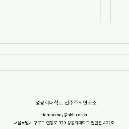
[자치안성신문] 한겨레고등학교,
[뉴스
교과 융합형 통일·세계시민교육
민교육
운영(2026-07-07)
경부터
http://www.anseongnews.com/fro
https
nt/news/view.do?
5357
articleId=ARTICLE_00040428
"학교
[자치안성신문] 한겨레고등학교, 교과
르칠 환
융합형 통일·세계시민교육 운영
문 내
(2026-07-07) ※본문 내용은 상단 링
니다.
크를 통해 확인 바랍니다.
​성공회대학교 민주주의연구소
democracy@skhu.ac.kr
서울특별시 구로구 연동로 320 성공회대학교 일만관 402호