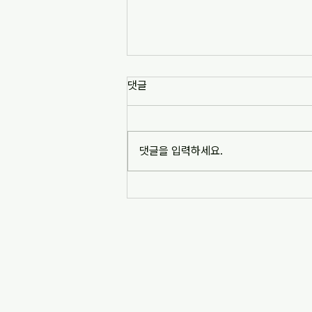
[news1] 배재고 사태가 던진 숙
댓글
제는 '혐오 놀이'…교육계 "민주시
민교육 필요" (2026-07-06)
https://www.news1.kr/society/edu
cation/6217993 [news1] 배재고 사
댓글을 입력하세요.
태가 던진 숙제는 '혐오 놀이'…교육계
"민주시민교육 필요" (2026-07-06)
※본문 내용은 상단 링크를 통해 확인
바랍니다.