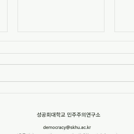
[자치안성신문] 한겨레고등학교,
[뉴스
교과 융합형 통일·세계시민교육
민교육
운영(2026-07-07)
경부터
http://www.anseongnews.com/fro
https
nt/news/view.do?
5357
articleId=ARTICLE_00040428
"학교
[자치안성신문] 한겨레고등학교, 교과
르칠 환
융합형 통일·세계시민교육 운영
문 내
(2026-07-07) ※본문 내용은 상단 링
니다.
크를 통해 확인 바랍니다.
​성공회대학교 민주주의연구소
democracy@skhu.ac.kr