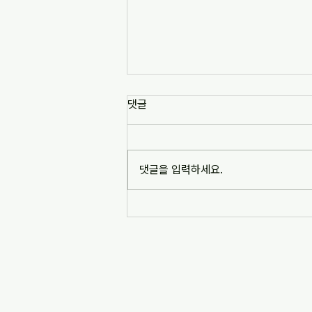
[news1] 배재고 사태가 던진 숙
댓글
제는 '혐오 놀이'…교육계 "민주시
민교육 필요" (2026-07-06)
https://www.news1.kr/society/edu
cation/6217993 [news1] 배재고 사
댓글을 입력하세요.
태가 던진 숙제는 '혐오 놀이'…교육계
"민주시민교육 필요" (2026-07-06)
※본문 내용은 상단 링크를 통해 확인
바랍니다.