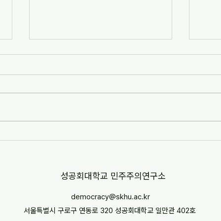
[자치안성신문] 한겨레고등학교,
[뉴스
교과 융합형 통일·세계시민교육
민교육
운영(2026-07-07)
경부터
http://www.anseongnews.com/fro
https
nt/news/view.do?
5357
articleId=ARTICLE_00040428
"학교
[자치안성신문] 한겨레고등학교, 교과
르칠 환
융합형 통일·세계시민교육 운영
문 내
(2026-07-07) ※본문 내용은 상단 링
니다.
크를 통해 확인 바랍니다.
​성공회대학교 민주주의연구소
democracy@skhu.ac.kr
서울특별시 구로구 연동로 320 성공회대학교 일만관 402호