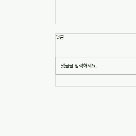
[news1] 배재고 사태가 던진 숙
댓글
제는 '혐오 놀이'…교육계 "민주시
민교육 필요" (2026-07-06)
https://www.news1.kr/society/edu
cation/6217993 [news1] 배재고 사
댓글을 입력하세요.
태가 던진 숙제는 '혐오 놀이'…교육계
"민주시민교육 필요" (2026-07-06)
※본문 내용은 상단 링크를 통해 확인
바랍니다.