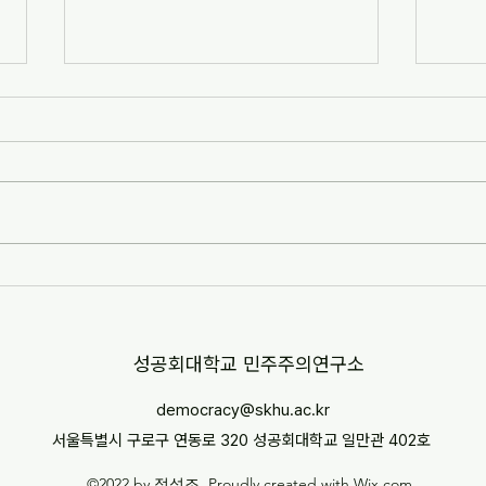
정성조(공저). 2021. "민주적 방
정용주
역, 혹은 권리 없는 자들과의 협
와 교
치: 이태원 클럽 집단 감염 사례를
학철
이희영, 정다울 and 정성조. (2021).
신현석,
중심으로"
점과
민주적 방역, 혹은 권리 없는 자들과의
와 교육
협치: 이태원 클럽 집단 감염 사례를 중
학적 
심으로. 기억과 전망, 45, 272-314. 본
를 중
연구는 2020년 5월 발생한 이태원 클
교육학연
럽 집단 감염에 대한 분석을...
는 교
한...
​성공회대학교 민주주의연구소
democracy@skhu.ac.kr
서울특별시 구로구 연동로 320 성공회대학교 일만관 402호
©2022 by 정성조. Proudly created with Wix.com