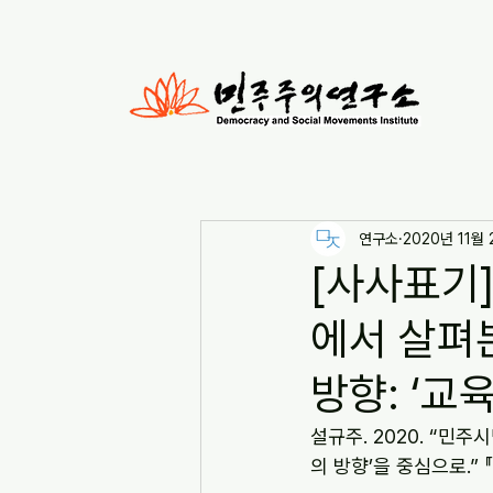
연구소
2020년 11월
[사사표기]
에서 살펴본
방향: ‘교
설규주. 2020. “민
의 방향’을 중심으로.” 