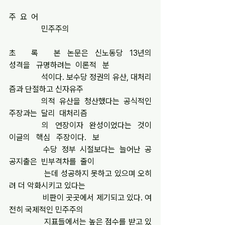
주  요  어
                민주주의
초       록       본   논문은   신노동당   13년의   
성격을   규명하려는  이론적   분
                석이다. 보수당 정권의 유산, 대처리
즘과 단절하고 신자유주
                의적  유산을  청산했다는  공식적인  
주장과는  달리  대처리즘
                의   연장이자   완성이었다는   것이   
이글의   핵심   주장이다.   보
                수당  정부  시절보다는  늘어난  공
공지출은  빈부격차를  줄이
                는데 성공하지 못하고 있으며 오히
려 더 악화시키고 있다는
                비판이 곳곳에서 제기되고 있다. 여
전히 국제적인 민주주의
                지표들에서는 높은 점수를 받고 있