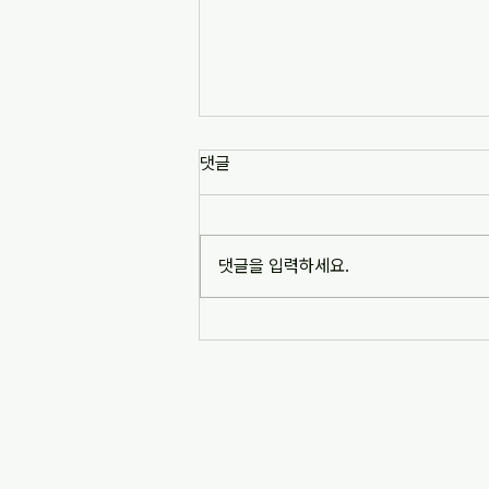
[news1] 배재고 사태가 던진 숙
댓글
제는 '혐오 놀이'…교육계 "민주시
민교육 필요" (2026-07-06)
https://www.news1.kr/society/edu
cation/6217993 [news1] 배재고 사
댓글을 입력하세요.
태가 던진 숙제는 '혐오 놀이'…교육계
"민주시민교육 필요" (2026-07-06)
※본문 내용은 상단 링크를 통해 확인
바랍니다.