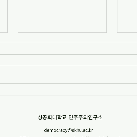
[자치안성신문] 한겨레고등학교,
[뉴스
교과 융합형 통일·세계시민교육
민교육
운영(2026-07-07)
경부터
http://www.anseongnews.com/fro
https
nt/news/view.do?
5357
articleId=ARTICLE_00040428
"학교
[자치안성신문] 한겨레고등학교, 교과
르칠 환
융합형 통일·세계시민교육 운영
문 내
(2026-07-07) ※본문 내용은 상단 링
니다.
크를 통해 확인 바랍니다.
​성공회대학교 민주주의연구소
democracy@skhu.ac.kr