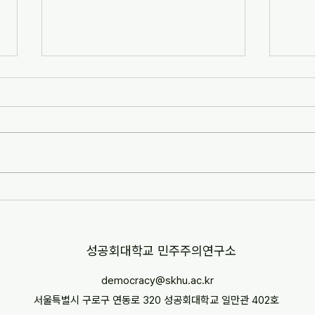
[자치안성신문] 한겨레고등학교,
[뉴스
교과 융합형 통일·세계시민교육
민교육
운영(2026-07-07)
경부터
http://www.anseongnews.com/fro
https
nt/news/view.do?
5357
articleId=ARTICLE_00040428
"학교
[자치안성신문] 한겨레고등학교, 교과
르칠 환
융합형 통일·세계시민교육 운영
문 내
(2026-07-07) ※본문 내용은 상단 링
니다.
크를 통해 확인 바랍니다.
​성공회대학교 민주주의연구소
democracy@skhu.ac.kr
서울특별시 구로구 연동로 320 성공회대학교 일만관 402호