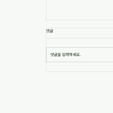
[news1] 배재고 사태가 던진 숙
댓글
제는 '혐오 놀이'…교육계 "민주시
민교육 필요" (2026-07-06)
https://www.news1.kr/society/edu
cation/6217993 [news1] 배재고 사
댓글을 입력하세요.
태가 던진 숙제는 '혐오 놀이'…교육계
"민주시민교육 필요" (2026-07-06)
※본문 내용은 상단 링크를 통해 확인
바랍니다.