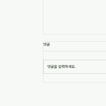
[news1] 배재고 사태가 던진 숙
댓글
제는 '혐오 놀이'…교육계 "민주시
민교육 필요" (2026-07-06)
https://www.news1.kr/society/edu
cation/6217993 [news1] 배재고 사
댓글을 입력하세요.
태가 던진 숙제는 '혐오 놀이'…교육계
"민주시민교육 필요" (2026-07-06)
※본문 내용은 상단 링크를 통해 확인
바랍니다.