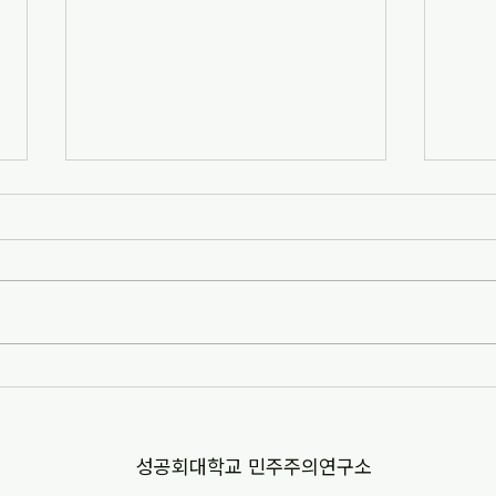
[자치안성신문] 한겨레고등학교,
[뉴스
교과 융합형 통일·세계시민교육
민교육
운영(2026-07-07)
경부터
http://www.anseongnews.com/fro
https
nt/news/view.do?
5357
articleId=ARTICLE_00040428
"학교
[자치안성신문] 한겨레고등학교, 교과
르칠 환
융합형 통일·세계시민교육 운영
문 내
(2026-07-07) ※본문 내용은 상단 링
니다.
크를 통해 확인 바랍니다.
​성공회대학교 민주주의연구소