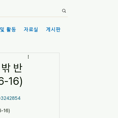
및 활동
자료실
게시판
 밖 반
-16)
03242854
-16)