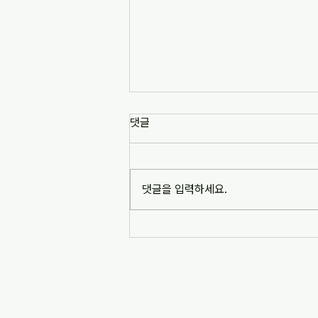
[news1] 배재고 사태가 던진 숙
댓글
제는 '혐오 놀이'…교육계 "민주시
민교육 필요" (2026-07-06)
https://www.news1.kr/society/edu
cation/6217993 [news1] 배재고 사
댓글을 입력하세요.
태가 던진 숙제는 '혐오 놀이'…교육계
"민주시민교육 필요" (2026-07-06)
※본문 내용은 상단 링크를 통해 확인
바랍니다.