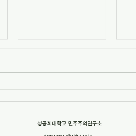
[자치안성신문] 한겨레고등학교,
[뉴스
교과 융합형 통일·세계시민교육
민교육
운영(2026-07-07)
경부터
http://www.anseongnews.com/fro
https
nt/news/view.do?
5357
articleId=ARTICLE_00040428
"학교
[자치안성신문] 한겨레고등학교, 교과
르칠 환
융합형 통일·세계시민교육 운영
문 내
(2026-07-07) ※본문 내용은 상단 링
니다.
크를 통해 확인 바랍니다.
​성공회대학교 민주주의연구소