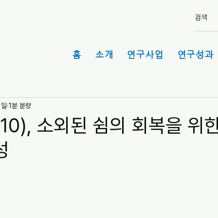
홈
소개
연구사업
연구성과 
1일
1분 분량
10), 소외된 쉼의 회복을 위
성