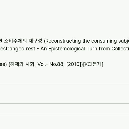
주체의 재구성 (Reconstructing the consuming subject
e estranged rest - An Epistemological Turn from Collecti
) (경제와 사회, Vol.- No.88, [2010])[KCI등재]