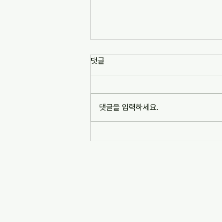
[news1] 배재고 사태가 던진 숙
댓글
제는 '혐오 놀이'…교육계 "민주시
민교육 필요" (2026-07-06)
https://www.news1.kr/society/edu
cation/6217993 [news1] 배재고 사
댓글을 입력하세요.
태가 던진 숙제는 '혐오 놀이'…교육계
"민주시민교육 필요" (2026-07-06)
※본문 내용은 상단 링크를 통해 확인
바랍니다.