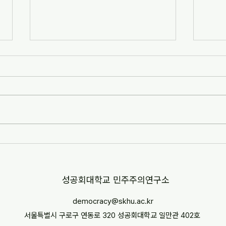
[자치안성신문] 한겨레고등학교,
[뉴스
교과 융합형 통일·세계시민교육
민교육
운영(2026-07-07)
경부터
http://www.anseongnews.com/fro
https
nt/news/view.do?
5357
articleId=ARTICLE_00040428
"학교
[자치안성신문] 한겨레고등학교, 교과
르칠 환
융합형 통일·세계시민교육 운영
문 내
(2026-07-07) ※본문 내용은 상단 링
니다.
크를 통해 확인 바랍니다.
​성공회대학교 민주주의연구소
democracy@skhu.ac.kr
서울특별시 구로구 연동로 320 성공회대학교 일만관 402호