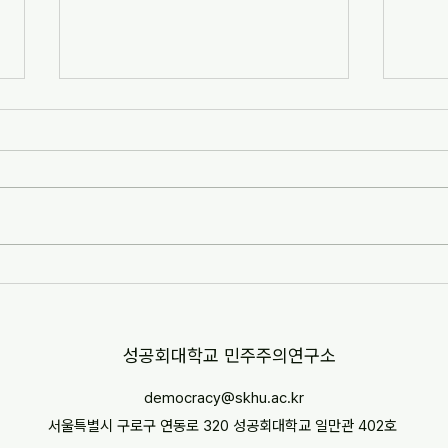
[2024 국경없는 민주주의] "미얀
[20
마 시민강좌"
후 
의 과
​성공회대학교 민주주의연구소
democracy@skhu.ac.kr
서울특별시 구로구 연동로 320 성공회대학교 일만관 402호