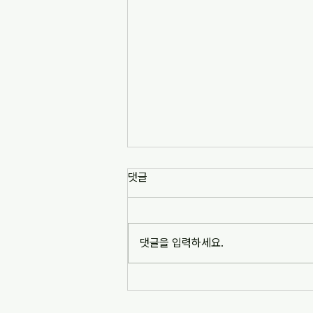
[news1] 배재고 사태가 던진 숙
댓글
제는 '혐오 놀이'…교육계 "민주시
민교육 필요" (2026-07-06)
https://www.news1.kr/society/edu
cation/6217993 [news1] 배재고 사
댓글을 입력하세요.
태가 던진 숙제는 '혐오 놀이'…교육계
"민주시민교육 필요" (2026-07-06)
※본문 내용은 상단 링크를 통해 확인
바랍니다.