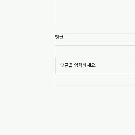
[news1] 배재고 사태가 던진 숙
댓글
제는 '혐오 놀이'…교육계 "민주시
민교육 필요" (2026-07-06)
https://www.news1.kr/society/edu
cation/6217993 [news1] 배재고 사
댓글을 입력하세요.
태가 던진 숙제는 '혐오 놀이'…교육계
"민주시민교육 필요" (2026-07-06)
※본문 내용은 상단 링크를 통해 확인
바랍니다.