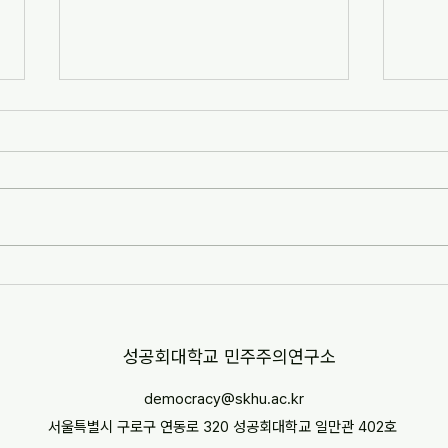
[자치안성신문] 한겨레고등학교,
[뉴스
교과 융합형 통일·세계시민교육
민교육
운영(2026-07-07)
경부터
http://www.anseongnews.com/fro
https
nt/news/view.do?
5357
articleId=ARTICLE_00040428
"학교
[자치안성신문] 한겨레고등학교, 교과
르칠 환
융합형 통일·세계시민교육 운영
문 내
(2026-07-07) ※본문 내용은 상단 링
니다.
크를 통해 확인 바랍니다.
​성공회대학교 민주주의연구소
democracy@skhu.ac.kr
서울특별시 구로구 연동로 320 성공회대학교 일만관 402호