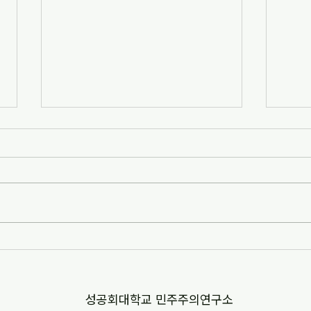
[교육부 민주시민교육 정책중점연
[교
구] [2단계 1차년도 수시과제] 학
구] 
교 교육과정 연계 디지털 리터러
지털
시 교육 방안 연구
화 방
​성공회대학교 민주주의연구소