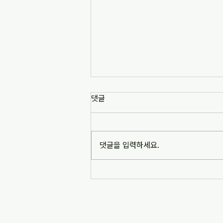
댓글
댓글을 입력하세요.
[교육부 민주시민교육 정책중점연
구] [2단계 1차년도 수시과제] 해
외 국가 교육과정 개정에서 시민
교육 위상 및 성격 변화 분석