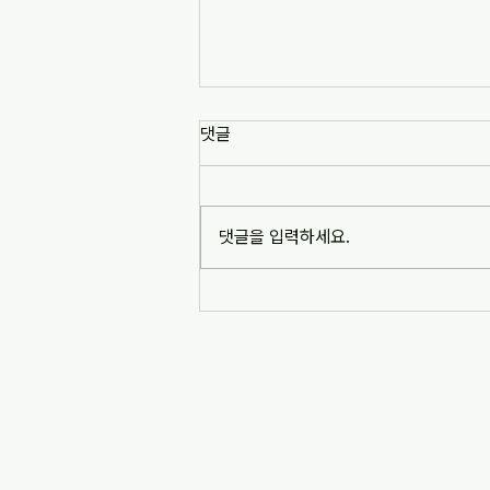
[news1] 배재고 사태가 던진 숙
댓글
제는 '혐오 놀이'…교육계 "민주시
민교육 필요" (2026-07-06)
https://www.news1.kr/society/edu
cation/6217993 [news1] 배재고 사
댓글을 입력하세요.
태가 던진 숙제는 '혐오 놀이'…교육계
"민주시민교육 필요" (2026-07-06)
※본문 내용은 상단 링크를 통해 확인
바랍니다.