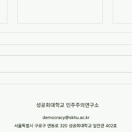
[자치안성신문] 한겨레고등학교,
[뉴스
교과 융합형 통일·세계시민교육
민교육
운영(2026-07-07)
경부터
http://www.anseongnews.com/fro
https
nt/news/view.do?
5357
articleId=ARTICLE_00040428
"학교
[자치안성신문] 한겨레고등학교, 교과
르칠 환
융합형 통일·세계시민교육 운영
문 내
(2026-07-07) ※본문 내용은 상단 링
니다.
크를 통해 확인 바랍니다.
​성공회대학교 민주주의연구소
democracy@skhu.ac.kr
서울특별시 구로구 연동로 320 성공회대학교 일만관 402호