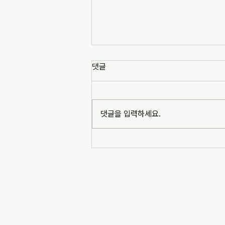
댓글
댓글을 입력하세요.
민주노총 20주년 특별 사파포럼
에 초대합니다.