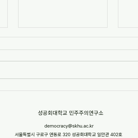
[연구협동조합 데모스] 코기타무
"공
스 비판사회과학 강좌를 소개합니
이유"
다
출간
화상특
​성공회대학교 민주주의연구소
democracy@skhu.ac.kr
서울특별시 구로구 연동로 320 성공회대학교 일만관 402호