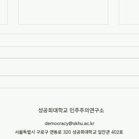
[자치안성신문] 한겨레고등학교,
[뉴스
교과 융합형 통일·세계시민교육
민교육
운영(2026-07-07)
경부터
http://www.anseongnews.com/fro
https
nt/news/view.do?
5357
articleId=ARTICLE_00040428
"학교
[자치안성신문] 한겨레고등학교, 교과
르칠 환
융합형 통일·세계시민교육 운영
문 내
(2026-07-07) ※본문 내용은 상단 링
니다.
크를 통해 확인 바랍니다.
​성공회대학교 민주주의연구소
democracy@skhu.ac.kr
서울특별시 구로구 연동로 320 성공회대학교 일만관 402호