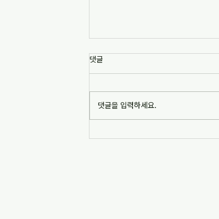
[news1] 배재고 사태가 던진 숙
댓글
제는 '혐오 놀이'…교육계 "민주시
민교육 필요" (2026-07-06)
https://www.news1.kr/society/edu
cation/6217993 [news1] 배재고 사
댓글을 입력하세요.
태가 던진 숙제는 '혐오 놀이'…교육계
"민주시민교육 필요" (2026-07-06)
※본문 내용은 상단 링크를 통해 확인
바랍니다.