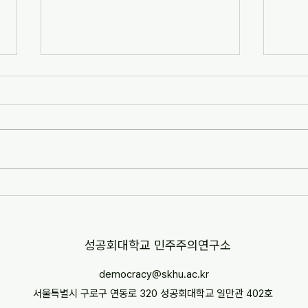
[자치안성신문] 한겨레고등학교,
[뉴스
교과 융합형 통일·세계시민교육
민교육
운영(2026-07-07)
경부터
http://www.anseongnews.com/fro
https
nt/news/view.do?
5357
articleId=ARTICLE_00040428
"학교
[자치안성신문] 한겨레고등학교, 교과
르칠 환
융합형 통일·세계시민교육 운영
문 내
(2026-07-07) ※본문 내용은 상단 링
니다.
크를 통해 확인 바랍니다.
​성공회대학교 민주주의연구소
democracy@skhu.ac.kr
서울특별시 구로구 연동로 320 성공회대학교 일만관 402호