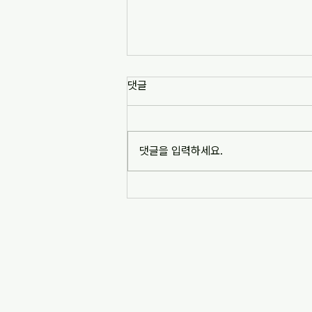
[news1] 배재고 사태가 던진 숙
댓글
제는 '혐오 놀이'…교육계 "민주시
민교육 필요" (2026-07-06)
https://www.news1.kr/society/edu
cation/6217993 [news1] 배재고 사
댓글을 입력하세요.
태가 던진 숙제는 '혐오 놀이'…교육계
"민주시민교육 필요" (2026-07-06)
※본문 내용은 상단 링크를 통해 확인
바랍니다.