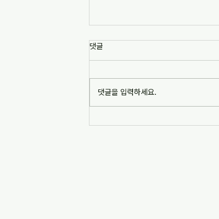
댓글
댓글을 입력하세요.
민주노총 20주년 특별 사파포럼
에 초대합니다.