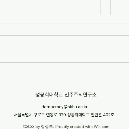
[연구협동조합 데모스] 코기타무
"공
스 비판사회과학 강좌를 소개합니
이유"
다
출간
화상특
​성공회대학교 민주주의연구소
democracy@skhu.ac.kr
서울특별시 구로구 연동로 320 성공회대학교 일만관 402호
©2022 by 정성조. Proudly created with Wix.com