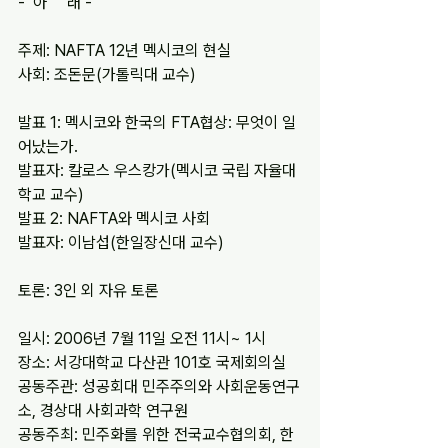
-  아     래 -
주제: NAFTA 12년 멕시코의 현실
사회: 조돈문(가톨릭대 교수)
발표 1: 멕시코와 한국의 FTA협상: 무엇이 일
어났는가.
발표자: 칼로스 우스캉가(멕시코 국립 자율대
학교 교수)
발표 2: NAFTA와 멕시코 사회
발표자: 이남섭(한일장신대 교수)
토론: 3인 외 자유 토론
일시: 2006년 7월 11일 오전 11시~ 1시
장소: 서강대학교 다산관 101호 국제회의실
공동주관: 성공회대 민주주의와 사회운동연구
소, 경상대 사회과학 연구원          
공동주최: 민주화를 위한 전국교수협의회, 한