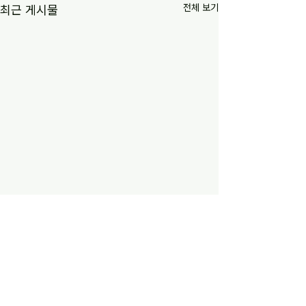
전체 보기
최근 게시물
최근 극우화 사태는 구식 도
[김동춘]변화된 자
덕, 구식 사회 교과서 영향
서와 노동의 대안
(26.05.17)
https://www.ohmynews.com/
https://youtu.be/
댓글
NWS_Web/View/at_pg.aspx?
g?si=IR2pWMNLn