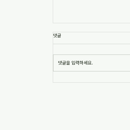
[news1] 배재고 사태가 던진 숙
댓글
제는 '혐오 놀이'…교육계 "민주시
민교육 필요" (2026-07-06)
https://www.news1.kr/society/edu
cation/6217993 [news1] 배재고 사
댓글을 입력하세요.
태가 던진 숙제는 '혐오 놀이'…교육계
"민주시민교육 필요" (2026-07-06)
※본문 내용은 상단 링크를 통해 확인
바랍니다.