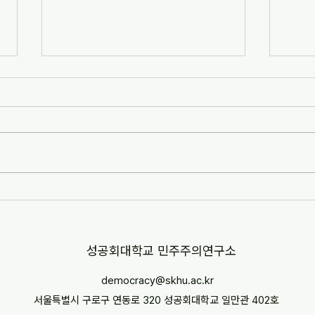
[자치안성신문] 한겨레고등학교,
[뉴스
교과 융합형 통일·세계시민교육
민교육
운영(2026-07-07)
경부터
http://www.anseongnews.com/fro
https
nt/news/view.do?
5357
articleId=ARTICLE_00040428
"학교
[자치안성신문] 한겨레고등학교, 교과
르칠 환
융합형 통일·세계시민교육 운영
문 내
(2026-07-07) ※본문 내용은 상단 링
니다.
크를 통해 확인 바랍니다.
​성공회대학교 민주주의연구소
democracy@skhu.ac.kr
서울특별시 구로구 연동로 320 성공회대학교 일만관 402호