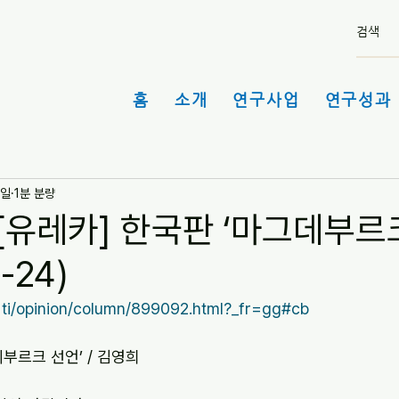
홈
소개
연구사업
연구성과 
9일
1분 분량
"[유레카] 한국판 ‘마그데부르크
-24)
/arti/opinion/column/899092.html?_fr=gg#cb
데부르크 선언’ / 김영희