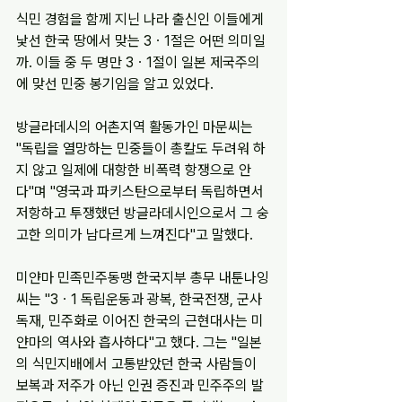
식민 경험을 함께 지닌 나라 출신인 이들에게 
낯선 한국 땅에서 맞는 3ㆍ1절은 어떤 의미일
까. 이들 중 두 명만 3ㆍ1절이 일본 제국주의
에 맞선 민중 봉기임을 알고 있었다.
방글라데시의 어촌지역 활동가인 마문씨는 
"독립을 열망하는 민중들이 총칼도 두려워 하
지 않고 일제에 대항한 비폭력 항쟁으로 안
다"며 "영국과 파키스탄으로부터 독립하면서 
저항하고 투쟁했던 방글라데시인으로서 그 숭
고한 의미가 남다르게 느껴진다"고 말했다.
미얀마 민족민주동맹 한국지부 총무 내툰나잉
씨는 "3ㆍ1 독립운동과 광복, 한국전쟁, 군사
독재, 민주화로 이어진 한국의 근현대사는 미
얀마의 역사와 흡사하다"고 했다. 그는 "일본
의 식민지배에서 고통받았던 한국 사람들이 
보복과 저주가 아닌 인권 증진과 민주주의 발