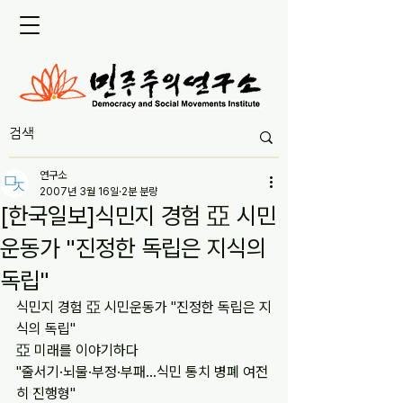
연구소
2007년 3월 16일
2분 분량
[한국일보]식민지 경험 亞 시민
운동가 "진정한 독립은 지식의
독립"
식민지 경험 亞 시민운동가 "진정한 독립은 지
식의 독립"
亞 미래를 이야기하다
"줄서기·뇌물·부정·부패…식민 통치 병폐 여전
히 진행형"