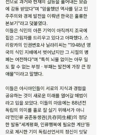
전으로 과거와 현재의 갈등을 풀어내는 모습
에 감동 받았다"며 "암울했던 역사를 딛고 민
주주의와 경제 발전을 이뤄낸 한국은 훌륭한 
본보기"라고 덧붙였다.
이들은 식민의 아픈 기억이 아직까지 조국에 
짙은 그림자를 드리우고 있다고 아파했다. 스
리랑카의 인권변호사 닐라리씨는 "1948년 영
국의 식민 지배에서 벗어났지만 그 시절의 병
폐는 여전하다"며 "특히 뇌물 없이는 아무 일
도 할 수 없는 부정ㆍ부패는 발전에 가장 큰 장
애물"이라고 말했다.
이들은 아시아인들이 서로의 지식과 경험을 
공유하는 것이 새로운 미래를 열어갈 해법이
라고 입을 모았다. 이들의 마음에는 88년전 
독립의 의미를 홀로 잘 살기 위해서가 아니
라'전인류 공존동생권(共存同生權)의 정당
한 발동''세계평화, 인류행복에 필요한 계단'등
으로 제시한 기미 독립선언서의 정신이 잇닿