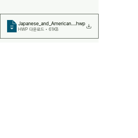
Japanese_and_American_War_Atrocities
.hwp
HWP 다운로드 • 61KB
행사
전체 보기
최근 게시물