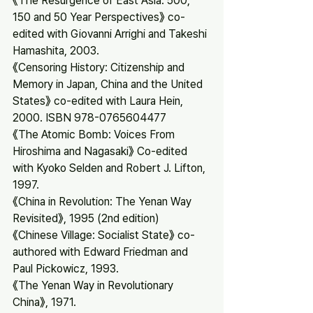
《The Resurgence of East Asia: 500, 
150 and 50 Year Perspectives》 co-
edited with Giovanni Arrighi and Takeshi 
Hamashita, 2003.
《Censoring History: Citizenship and 
Memory in Japan, China and the United 
States》 co-edited with Laura Hein, 
2000. ISBN 978-0765604477
《The Atomic Bomb: Voices From 
Hiroshima and Nagasaki》 Co-edited 
with Kyoko Selden and Robert J. Lifton, 
1997.
《China in Revolution: The Yenan Way 
Revisited》, 1995 (2nd edition)
《Chinese Village: Socialist State》 co-
authored with Edward Friedman and 
Paul Pickowicz, 1993.
《The Yenan Way in Revolutionary 
China》, 1971.