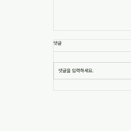
[news1] 배재고 사태가 던진 숙
댓글
제는 '혐오 놀이'…교육계 "민주시
민교육 필요" (2026-07-06)
https://www.news1.kr/society/edu
cation/6217993 [news1] 배재고 사
댓글을 입력하세요.
태가 던진 숙제는 '혐오 놀이'…교육계
"민주시민교육 필요" (2026-07-06)
※본문 내용은 상단 링크를 통해 확인
바랍니다.