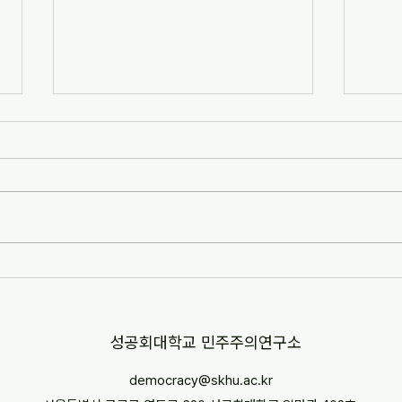
[자치안성신문] 한겨레고등학교,
[뉴스
교과 융합형 통일·세계시민교육
민교육
운영(2026-07-07)
경부터
http://www.anseongnews.com/fro
https
nt/news/view.do?
5357
articleId=ARTICLE_00040428
"학교
[자치안성신문] 한겨레고등학교, 교과
르칠 환
융합형 통일·세계시민교육 운영
문 내
(2026-07-07) ※본문 내용은 상단 링
니다.
크를 통해 확인 바랍니다.
​성공회대학교 민주주의연구소
democracy@skhu.ac.kr