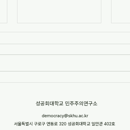
[자치안성신문] 한겨레고등학교,
[뉴스
교과 융합형 통일·세계시민교육
민교육
운영(2026-07-07)
경부터
http://www.anseongnews.com/fro
https
nt/news/view.do?
5357
articleId=ARTICLE_00040428
"학교
[자치안성신문] 한겨레고등학교, 교과
르칠 환
융합형 통일·세계시민교육 운영
문 내
(2026-07-07) ※본문 내용은 상단 링
니다.
크를 통해 확인 바랍니다.
​성공회대학교 민주주의연구소
democracy@skhu.ac.kr
서울특별시 구로구 연동로 320 성공회대학교 일만관 402호