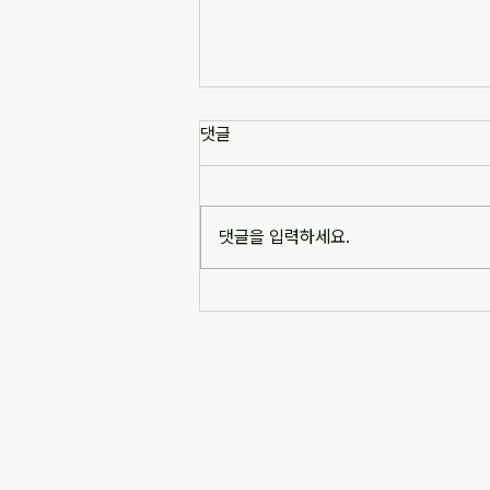
[news1] 배재고 사태가 던진 숙
댓글
제는 '혐오 놀이'…교육계 "민주시
민교육 필요" (2026-07-06)
https://www.news1.kr/society/edu
cation/6217993 [news1] 배재고 사
댓글을 입력하세요.
태가 던진 숙제는 '혐오 놀이'…교육계
"민주시민교육 필요" (2026-07-06)
※본문 내용은 상단 링크를 통해 확인
바랍니다.