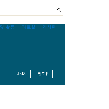
및 활동
자료실
게시판
더보기
메시지
팔로우