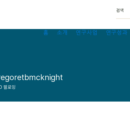
홈
소개
연구사업
연구성과 
egoretbmcknight
retbmcknight
0
팔로잉