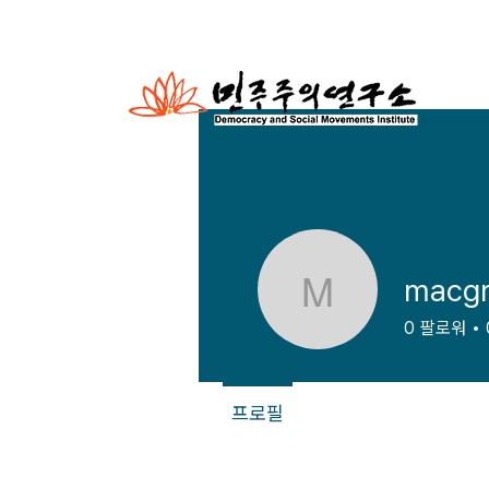
macgr
macgrego
0
팔로워
프로필