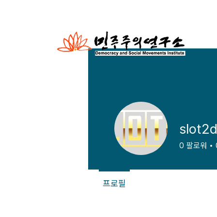
slot2
0
팔로워
프로필