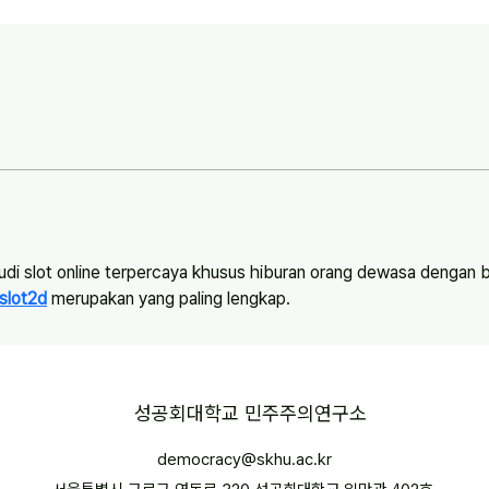
i slot online terpercaya khusus hiburan orang dewasa dengan ber
slot2d
 merupakan yang paling lengkap.
​성공회대학교 민주주의연구소
democracy@skhu.ac.kr