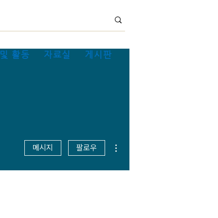
및 활동
자료실
게시판
더보기
메시지
팔로우