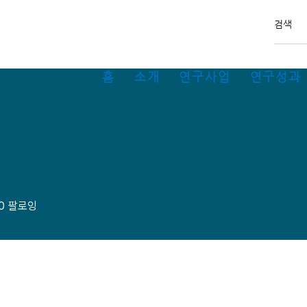
홈
소개
연구사업
연구성과 
d
0
팔로잉