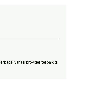
bagai variasi provider terbaik di 