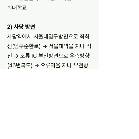
회대학교
2) 사당 방면
사당역에서 서울대입구방면으로 좌회
전(남부순환로) → 서울대역을 지나 직
진 → 오류 IC 부천방면으로 우측방향
(46번국도) → 오류역을 지나 부천방
면으로 직진(2차선 운행) → 동부제강
삼거리를 지나 직진 → 육교를 지나 학
교 입간판이 보이면 좌회전 → 성공회
대학교
3) 영등포 방면
영등포역을 지나 부천방면으로 직진