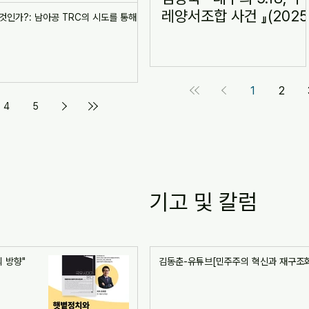
레양서조합 사건 』(2025
 것인가?: 남아공 TRC의 시도를 통해
1
2
4
5
기고 및 칼럼
 방향"
김동춘-유튜브[민주주의 혁신과 재구조화