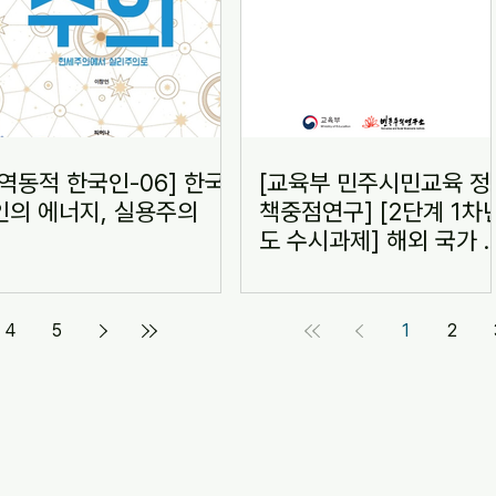
[역동적 한국인-06] 한국
[교육부 민주시민교육 정
인의 에너지, 실용주의
책중점연구] [2단계 1차
도 수시과제] 해외 국가 
육과정 개정에서 시민교
위상 및 성격 변화 분석
4
5
1
2