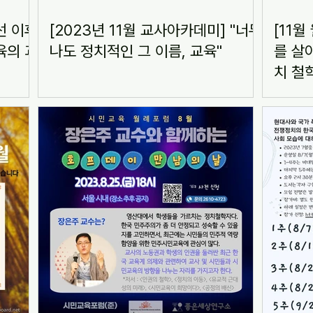
선 이후
[2023년 11월 교사아카데미] "너무
[11
육의 과
나도 정치적인 그 이름, 교육"
를 살
치 철