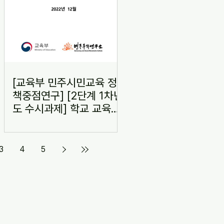
[교육부 민주시민교육 정
년
책중점연구] [2단계 1차년
교
도 수시과제] 학교 교육과
육
정 연계 디지털 리터러시
교육 방안 연구
3
4
5