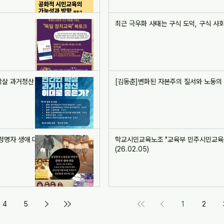
최근 극우화 사태는 구식 도덕, 구식 사회 교
학살 과거청산
[김동춘]변화된 자본주의 질서와 노동의
 정명자 생애 대
학교시민교육노조 "교육부 민주시민교육계획
(26.02.05)
4
5
1
2