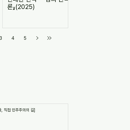
)
론』(2025)
3
4
5
, 직접 민주주의의 길]