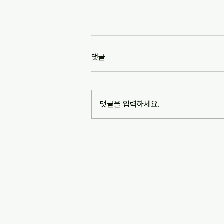
[news1] 배재고 사태가 던진 숙
댓글
제는 '혐오 놀이'…교육계 "민주시
민교육 필요" (2026-07-06)
https://www.news1.kr/society/edu
cation/6217993 [news1] 배재고 사
댓글을 입력하세요.
태가 던진 숙제는 '혐오 놀이'…교육계
"민주시민교육 필요" (2026-07-06)
※본문 내용은 상단 링크를 통해 확인
바랍니다.