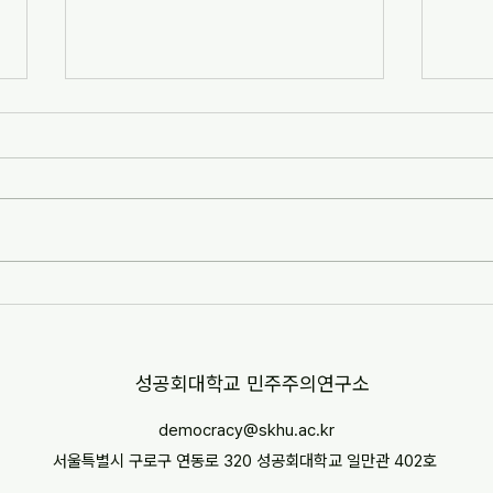
[자치안성신문] 한겨레고등학교,
[뉴스
교과 융합형 통일·세계시민교육
민교육
운영(2026-07-07)
경부터
http://www.anseongnews.com/fro
https
nt/news/view.do?
5357
articleId=ARTICLE_00040428
"학교
[자치안성신문] 한겨레고등학교, 교과
르칠 환
융합형 통일·세계시민교육 운영
문 내
(2026-07-07) ※본문 내용은 상단 링
니다.
크를 통해 확인 바랍니다.
​성공회대학교 민주주의연구소
democracy@skhu.ac.kr
서울특별시 구로구 연동로 320 성공회대학교 일만관 402호