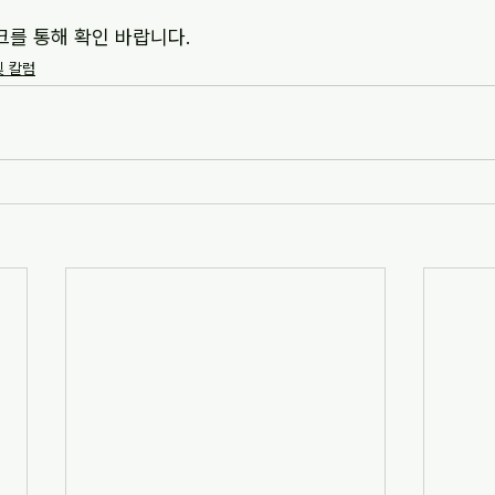
크를 통해 확인 바랍니다.
및 칼럼