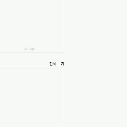
전체 보기