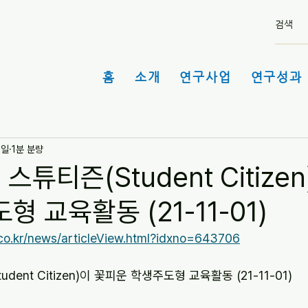
홈
소개
연구사업
연구성과 
2일
1분 분량
스튜티즌(Student Citize
형 교육활동 (21-11-01)
co.kr/news/articleView.html?idxno=643706
dent Citizen)이 꽃피운 학생주도형 교육활동 (21-11-01)