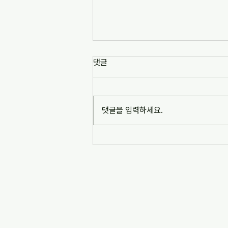
[news1] 배재고 사태가 던진 숙
댓글
제는 '혐오 놀이'…교육계 "민주시
민교육 필요" (2026-07-06)
https://www.news1.kr/society/edu
cation/6217993 [news1] 배재고 사
댓글을 입력하세요.
태가 던진 숙제는 '혐오 놀이'…교육계
"민주시민교육 필요" (2026-07-06)
※본문 내용은 상단 링크를 통해 확인
바랍니다.