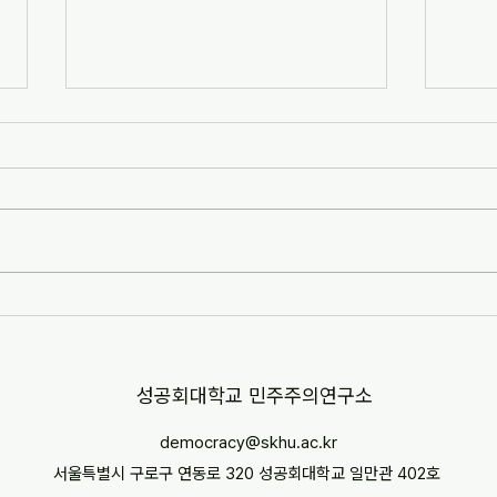
[자치안성신문] 한겨레고등학교,
[뉴스
교과 융합형 통일·세계시민교육
민교육
운영(2026-07-07)
경부터
http://www.anseongnews.com/fro
https
nt/news/view.do?
5357
articleId=ARTICLE_00040428
"학교
[자치안성신문] 한겨레고등학교, 교과
르칠 환
융합형 통일·세계시민교육 운영
문 내
(2026-07-07) ※본문 내용은 상단 링
니다.
크를 통해 확인 바랍니다.
​성공회대학교 민주주의연구소
democracy@skhu.ac.kr
서울특별시 구로구 연동로 320 성공회대학교 일만관 402호