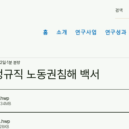
홈
소개
연구사업
연구성과 
12일
1분 분량
비정규직 노동권침해 백서
.hwp
.34MB
4
.hwp
28KB