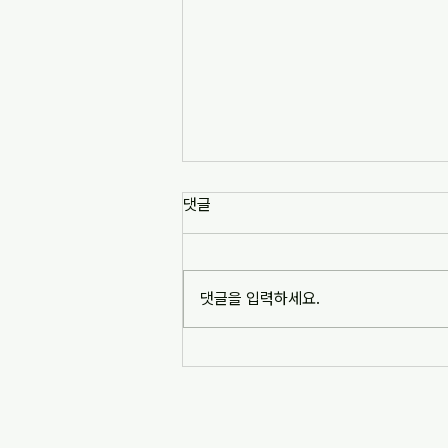
댓글
댓글을 입력하세요.
2017 민주주의연구소 코이카 사
업 - 인도네시아 족자카르타주 대
학 기반 지역개발 역량강화(3~4
월)