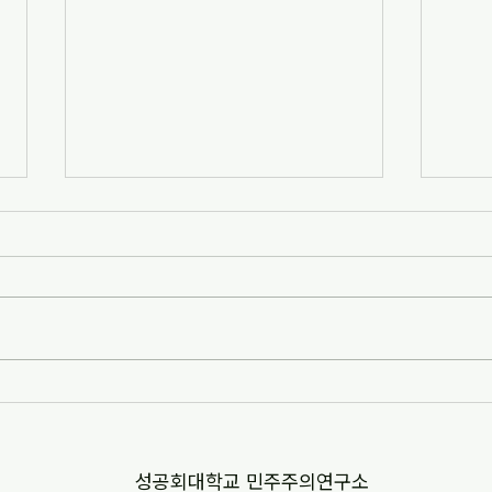
[2017 민주주의연구소 월례세미
Asia
나]민주화 30년, 진보정당의 과
Vol.2
제와 전망
2017년 5월 12일 성공회대학교 새천
Asian
년관 7201호에서 진행된 2017 성공회
(2013
대 민주주의연구소 월례세미나 자료를
올려드립니다. '민주화 30년, 진보정당
의 과제와 전망'이라는 주제로 김장민
선생님의 '민주노동당과 서구 좌파정당
의 제도화 과정...
​성공회대학교 민주주의연구소