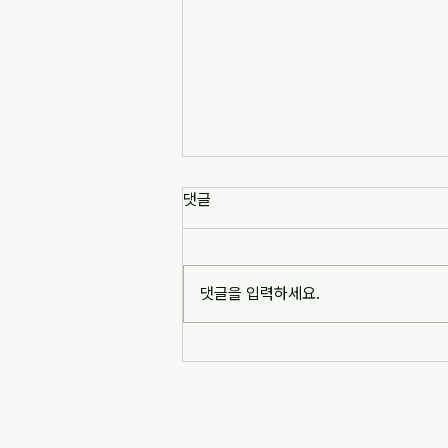
[news1] 배재고 사태가 던진 숙
댓글
제는 '혐오 놀이'…교육계 "민주시
민교육 필요" (2026-07-06)
https://www.news1.kr/society/edu
cation/6217993 [news1] 배재고 사
댓글을 입력하세요.
태가 던진 숙제는 '혐오 놀이'…교육계
"민주시민교육 필요" (2026-07-06)
※본문 내용은 상단 링크를 통해 확인
바랍니다.