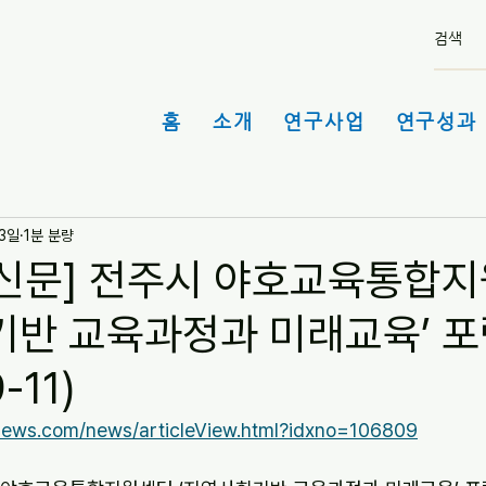
홈
소개
연구사업
연구성과 
13일
1분 분량
신문] 전주시 야호교육통합
기반 교육과정과 미래교육’ 포
-11)
rnews.com/news/articleView.html?idxno=106809