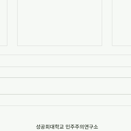
[자치안성신문] 한겨레고등학교,
[뉴스
교과 융합형 통일·세계시민교육
민교육
운영(2026-07-07)
경부터
http://www.anseongnews.com/fro
https
nt/news/view.do?
5357
articleId=ARTICLE_00040428
"학교
[자치안성신문] 한겨레고등학교, 교과
르칠 환
융합형 통일·세계시민교육 운영
문 내
(2026-07-07) ※본문 내용은 상단 링
니다.
크를 통해 확인 바랍니다.
​성공회대학교 민주주의연구소