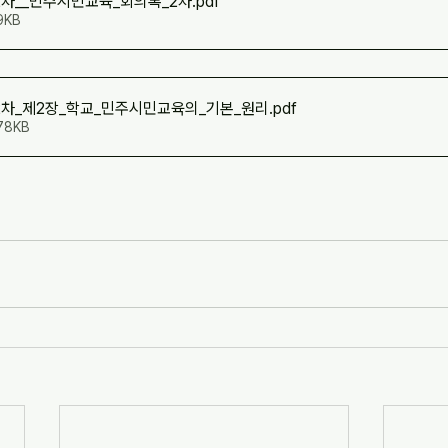
2차__민주시민교육_회의록_2차
.pdf
9KB
2차_제2장_학교_민주시민교육의_기본_원리
.pdf
78KB