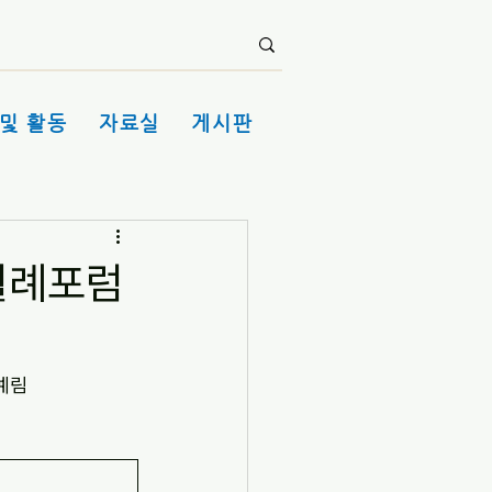
및 활동
자료실
게시판
 월례포럼
정예림