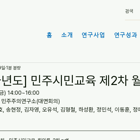
홈
소개
연구사업
연구성과 
9일
1분 분량
3차년도] 민주시민교육 제2차
(금) 14:00~16:00
교 민주주의연구소(대면회의)
호, 송현정, 김자영, 오유석, 김형철, 하성환, 정민석, 이동훈, 