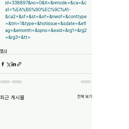
id=338897&no=0&tl=&nmode=&ca=&c
a1=%EA%B5%90%EC%9C%A1-
&ca2=&sf=&st=&of=&nwof=&conttype
=&tm=1&type=&hotissue=&sdate=&efl
ag=&emonth=&spno=&exid=&rg1=&rg2
=&rg3=&tt=
행사
전체 보기
최근 게시물