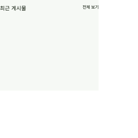
전체 보기
최근 게시물
최근 극우화 사태는 구식 도
[김동춘]변화된 자
덕, 구식 사회 교과서 영향
서와 노동의 대안
(26.05.17)
https://www.ohmynews.com/
https://youtu.be/
댓글